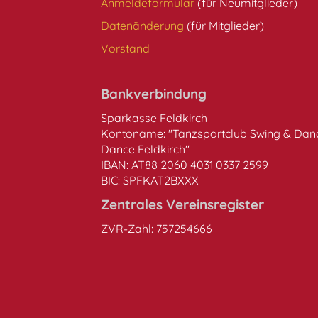
Anmeldeformular
(für Neumitglieder)
Datenänderung
(für Mitglieder)
Vorstand
Bankverbindung
Sparkasse Feldkirch
Kontoname: "Tanzsportclub Swing & Danc
Dance Feldkirch"
IBAN: AT88 2060 4031 0337 2599
BIC: SPFKAT2BXXX
Zentrales Vereinsregister
ZVR-Zahl: 757254666